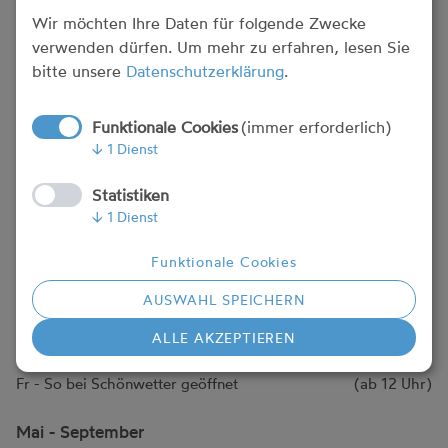
Wir möchten Ihre Daten für folgende Zwecke
+43 7233 20520-13 / 0699 16323213
verwenden dürfen.
Um mehr zu erfahren, lesen Sie
E:
office@mostvierterl.at
bitte unsere
Datenschutzerklärung
.
Bewerbungen:
willkommen@seeseitn.at
Medienkontakt:
marketing@seeseitn.at
Funktionale Cookies
(immer erforderlich)
↓
1
Dienst
Mostvierterl Öffnungszeiten
Statistiken
↓
1
Dienst
Sie erreichen uns täglich telefonisch zu unseren
Öffnungszeiten zwischen 12 und 21 Uhr, direkt mit
Funktionale Cookies
der DW: 13. (Bei Schönwetter geöffnet)
AUSWAHL SPEICHERN
ALLE AKZEPTIEREN
April
Fr - So bei Schönwetter geöffnet
(ab 12 Uhr)
Mai - September