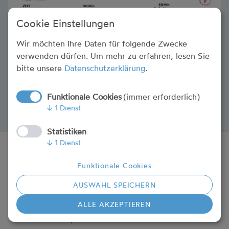
Cookie Einstellungen
Wir möchten Ihre Daten für folgende Zwecke
verwenden dürfen.
Um mehr zu erfahren, lesen Sie
bitte unsere
Datenschutzerklärung
.
Funktionale Cookies
(immer erforderlich)
↓
1
Dienst
Statistiken
↓
1
Dienst
PARKGEBÜHREN PKW
Funktionale Cookies
AUSWAHL SPEICHERN
PKW Parkgebührenlaufzeit
ALLE AKZEPTIEREN
15. Mai–15. September