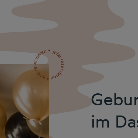
Gebur
im Da