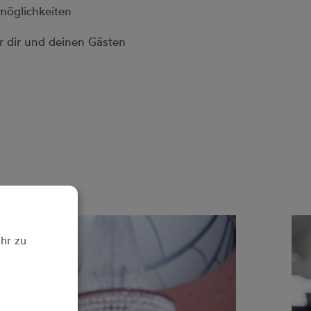
möglichkeiten
r dir und deinen Gästen
hr zu