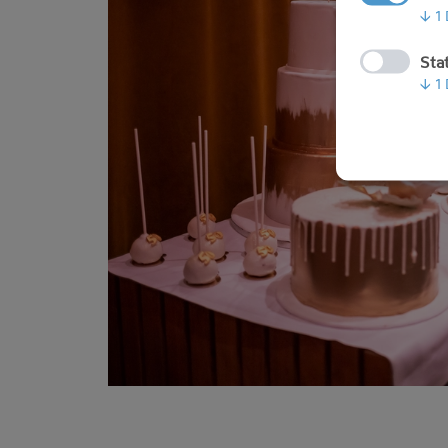
↓
1
Stat
↓
1