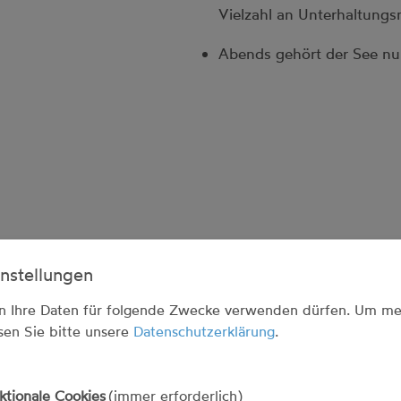
Vielzahl an Unterhaltungs
Abends gehört der See nu
nstellungen
n Ihre Daten für folgende Zwecke verwenden dürfen.
Um me
esen Sie bitte unsere
Datenschutzerklärung
.
ktionale Cookies
(immer erforderlich)